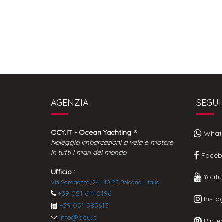
AGENZIA
SEGUI
OCY.IT - Ocean Yachting
®
What
Noleggio imbarcazioni a vela e motore
in tutti i mari del mondo
Faceb
Ufficio :
Youtu
Via Saragozza, 24 | 40123 Bologna | Italia
+39 051 6440196
Insta
+39 051 585613
info@ocy.it
Pinter