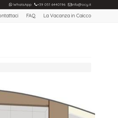
WhatsApp
+39 051 6440196
info@ocy.it
ntattaci
FAQ
La Vacanza in Caicco