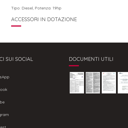
Tipo: Diesel, Potenza: 19hp
ACCESSORI IN DOTAZIONE
CI SUI SOCIAL
DOCUMENTI UTILI
sApp
ook
be
gram
est