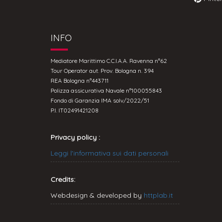
INFO
Mediatore Marittimo C.C.I.A.A. Ravenna n°62
Tour Operator aut. Prov. Bologna n. 394
REA Bologna n°443711
Polizza assicurativa Navale n°100055843
Fondo di Garanzia IMA solv/2022/51
P.I. IT02491421208
Privacy policy :
Leggi l'informativa sui dati personali
Credits:
Webdesign & developed by
httplab.it