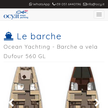
WhatsApp
+39 051 6440196
info@ocy.it
Toggl
navig
Le barche
Ocean Yachting - Barche a vela
Dufour 560 GL