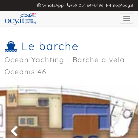
WhatsApp
+39 051 6440196
info@ocy.it
Toggl
navig
Le barche
Ocean Yachting - Barche a vela
Oceanis 46