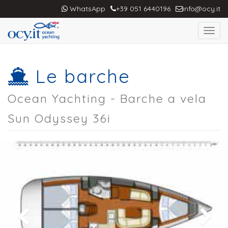
WhatsApp
+39 051 6440196
info@ocy.it
Toggl
navig
Le barche
Ocean Yachting - Barche a vela
Sun Odyssey 36i