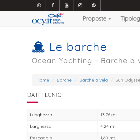
Proposte
Tipolo
Le barche
Ocean Yachting - Barche a 
Home
Barche
Barche a vela
Sun Odysse
DATI TECNICI
Lunghezza
13,76 mt
Larghezza
4,24 mt
Pescaggio
1,60 mt