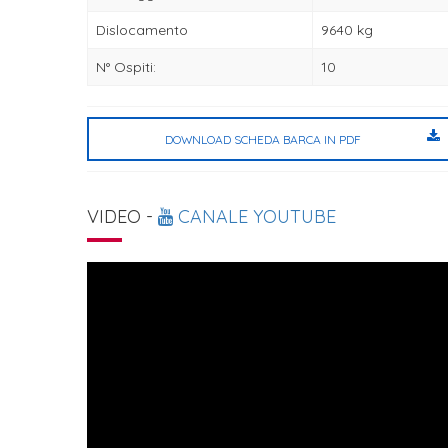
Dislocamento
9640 kg
N° Ospiti:
10
DOWNLOAD SCHEDA BARCA IN PDF
VIDEO -
CANALE YOUTUBE