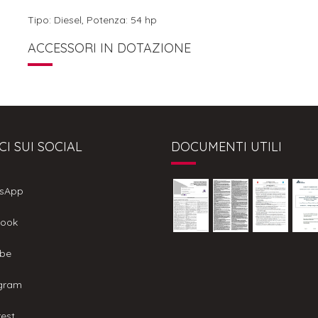
Tipo: Diesel, Potenza: 54 hp
ACCESSORI IN DOTAZIONE
CI SUI SOCIAL
DOCUMENTI UTILI
sApp
ook
be
gram
est