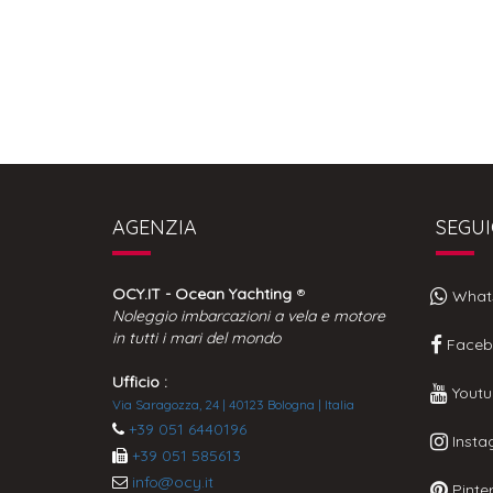
AGENZIA
SEGUI
OCY.IT - Ocean Yachting
®
What
Noleggio imbarcazioni a vela e motore
in tutti i mari del mondo
Faceb
Ufficio :
Youtu
Via Saragozza, 24 | 40123 Bologna | Italia
+39 051 6440196
Insta
+39 051 585613
info@ocy.it
Pinter