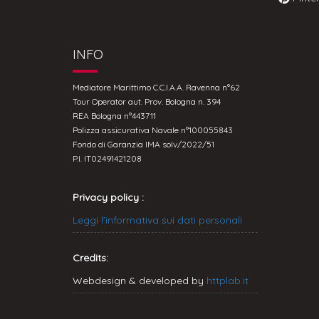
INFO
Mediatore Marittimo C.C.I.A.A. Ravenna n°62
Tour Operator aut. Prov. Bologna n. 394
REA Bologna n°443711
Polizza assicurativa Navale n°100055843
Fondo di Garanzia IMA solv/2022/51
P.I. IT02491421208
Privacy policy :
Leggi l'informativa sui dati personali
Credits:
Webdesign & developed by
httplab.it