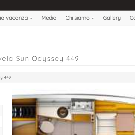
gia vacanza
Media
Chi siamo
Gallery
Co
vela Sun Odyssey 449
y 449