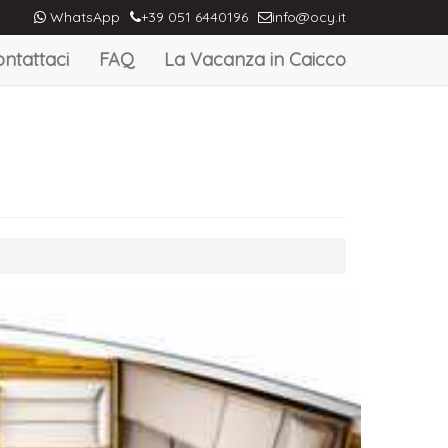
WhatsApp
+39 051 6440196
info@ocy.it
ntattaci
FAQ
La Vacanza in Caicco