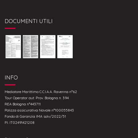
DOCUMENTI UTILI
INFO
Mediatore Marittimo C.C.I.A.A. Ravenna n°62
Tour Operator aut. Prov. Bologna n. 394
REA Bologna n°443711
Polizza assicurativa Navale n°100055843
Fondo di Garanzia IMA solv/2022/51
P.I. IT02491421208