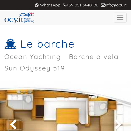
WhatsApp
+39 051 6440196
info@ocy.it
Toggl
navig
Le barche
Ocean Yachting - Barche a vela
Sun Odyssey 519