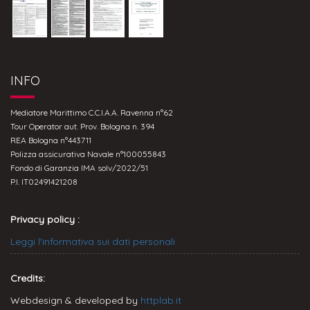
INFO
Mediatore Marittimo C.C.I.A.A. Ravenna n°62
Tour Operator aut. Prov. Bologna n. 394
REA Bologna n°443711
Polizza assicurativa Navale n°100055843
Fondo di Garanzia IMA solv/2022/51
P.I. IT02491421208
Privacy policy :
Leggi l'informativa sui dati personali
Credits:
Webdesign & developed by
httplab.it