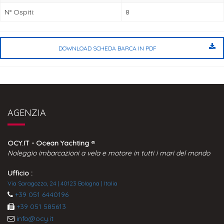
N° Ospiti:
8
DOWNLOAD SCHEDA BARCA IN PDF
AGENZIA
OCY.IT - Ocean Yachting
®
Noleggio imbarcazioni a vela e motore in tutti i mari del mondo
Ufficio :
Via Saragozza, 24 | 40123 Bologna | Italia
+39 051 6440196
+39 051 585613
info@ocy.it