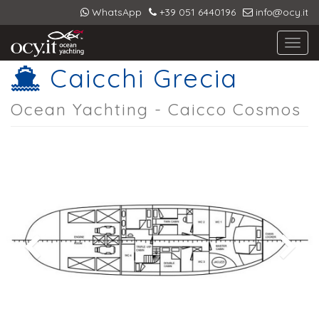
WhatsApp
+39 051 6440196
info@ocy.it
Toggl
navig
Caicchi Grecia
Ocean Yachting - Caicco Cosmos