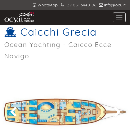
WhatsApp
+39 051 6440196
info@ocy.it
Toggl
navig
Caicchi Grecia
Ocean Yachting - Caicco Ecce
Navigo