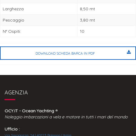
Larghezza
8,50 mt
Pescaggio
3,80 mt
N° Ospiti:
10
DOWNLOAD SCHEDA BARCA IN PDF
AGENZIA
OCY.IT - Ocean Yachting
®
Noleggio imbarcazioni a vela e motore in tutti i mari del mondo
Ufficio :
Via Saragozza, 24 | 40123 Bologna | Italia