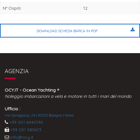
N° Ospiti:
12
DOWNLOAD SCHEDA BARCA IN PDF
AGENZIA
OCY.IT - Ocean Yachting
®
Noleggio imbarcazioni a vela e motore in tutti i mari del mondo
Ufficio :
Via Saragozza, 24 | 40123 Bologna | Italia
+39 051 6440196
+39 051 585613
info@ocy.it