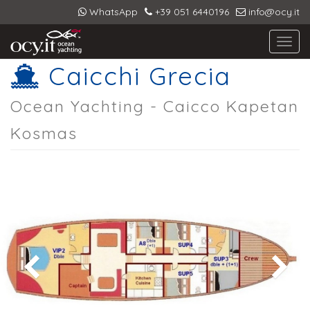
WhatsApp
+39 051 6440196
info@ocy.it
Toggl
navig
Caicchi Grecia
Ocean Yachting - Caicco Kapetan
Kosmas