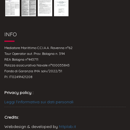
INFO
Mediatore Marittimo C.C.I.A.A. Ravenna n°62
Tour Operator aut. Prov. Bologna n. 394
REA Bologna n°443711
Polizza assicurativa Navale n°100055843
Fondo di Garanzia IMA solv/2022/51
P.I. IT02491421208
Privacy policy :
Leggi l'informativa sui dati personali
Credits:
Webdesign & developed by
httplab.it