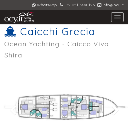
WhatsApp
+39 051 6440196
info@ocy.it
Toggl
navig
Caicchi Grecia
Ocean Yachting - Caicco Viva
Shira