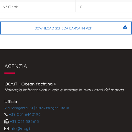
N° Ospiti:
10
DOWNLOAD SCHEDA BARCA IN PDF
AGENZIA
OCY.IT - Ocean Yachting
®
Noleggio imbarcazioni a vela e motore in tutti i mari del mondo
Ufficio :
Via Saragozza, 24 | 40123 Bologna | Italia
+39 051 6440196
+39 051 585613
info@ocy.it