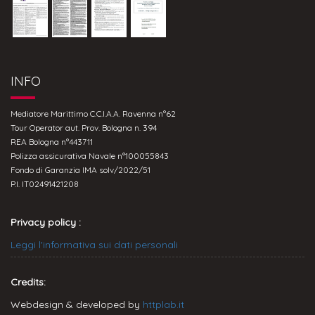
INFO
Mediatore Marittimo C.C.I.A.A. Ravenna n°62
Tour Operator aut. Prov. Bologna n. 394
REA Bologna n°443711
Polizza assicurativa Navale n°100055843
Fondo di Garanzia IMA solv/2022/51
P.I. IT02491421208
Privacy policy :
Leggi l'informativa sui dati personali
Credits:
Webdesign & developed by
httplab.it