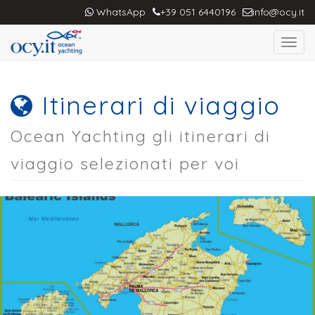
WhatsApp
+39 051 6440196
info@ocy.it
Toggl
navig
Itinerari di viaggio
Ocean Yachting gli itinerari di
viaggio selezionati per voi