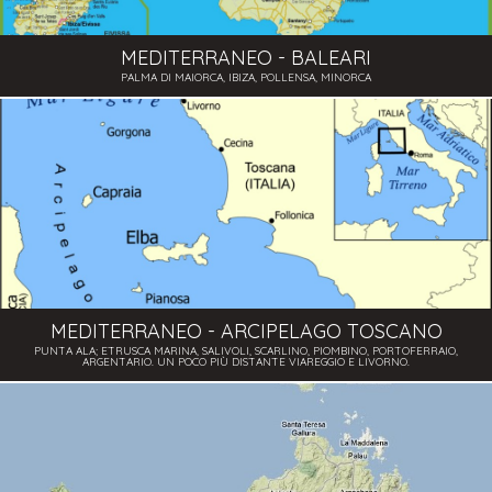
MEDITERRANEO - BALEARI
PALMA DI MAIORCA, IBIZA, POLLENSA, MINORCA
MEDITERRANEO - ARCIPELAGO TOSCANO
PUNTA ALA; ETRUSCA MARINA, SALIVOLI, SCARLINO, PIOMBINO, PORTOFERRAIO,
ARGENTARIO. UN POCO PIÙ DISTANTE VIAREGGIO E LIVORNO.