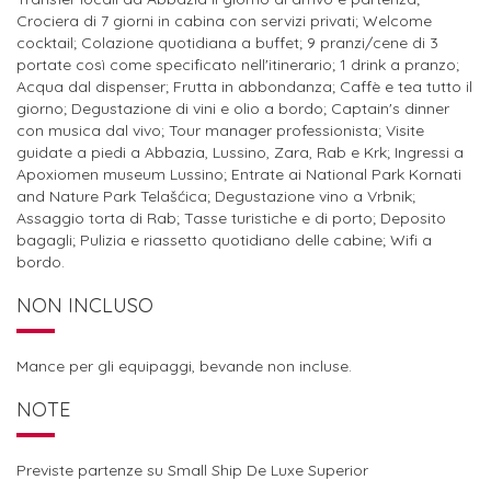
Crociera di 7 giorni in cabina con servizi privati; Welcome
cocktail; Colazione quotidiana a buffet; 9 pranzi/cene di 3
portate così come specificato nell'itinerario; 1 drink a pranzo;
Acqua dal dispenser; Frutta in abbondanza; Caffè e tea tutto il
giorno; Degustazione di vini e olio a bordo; Captain's dinner
con musica dal vivo; Tour manager professionista; Visite
guidate a piedi a Abbazia, Lussino, Zara, Rab e Krk; Ingressi a
Apoxiomen museum Lussino; Entrate ai National Park Kornati
and Nature Park Telašćica; Degustazione vino a Vrbnik;
Assaggio torta di Rab; Tasse turistiche e di porto; Deposito
bagagli; Pulizia e riassetto quotidiano delle cabine; Wifi a
bordo.
NON INCLUSO
Mance per gli equipaggi, bevande non incluse.
NOTE
Previste partenze su Small Ship De Luxe Superior