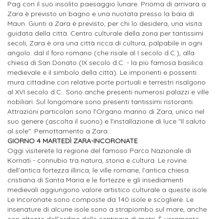
Pag con il suo insolito paesaggio lunare. Prioma di arrivara a
Zara è previsto un bagno e una nuotata presso la baia di
Maun. Giunti a Zara è previsto, per chi lo desidera, una visita
guidata della città. Centro culturale della zona per tantissimi
secoli, Zara è ora una città ricca di cultura, palpabile in ogni
angolo: dal il foro romano (che risale al I secolo d.C.), alla
chiesa di San Donato (IX secolo d.C. - la più famosa basilica
medievale e il simbolo della città). Le imponenti e possenti
mura cittadine con relative porte portuali e terrestri risalgono
al XVI secolo d.C.. Sono anche presenti numerosi palazzi e ville
nobiliari. Sul longomare sono presenti tantissimi ristoranti.
Attrazioni particolari sono l'Organo marino di Zara, unico nel
suo genere (ascolta il suono) e l'installazione di luce "Il saluto
al sole". Pernottamento a Zara.
GIORNO 4 MARTEDÌ ZARA-INCORONATE
Oggi visiterete la regione del famoso Parco Nazionale di
Kornati - connubio tra natura, storia e cultura. Le rovine
dell'antica fortezza illirica, le ville romane, l’antica chiesa
cristiana di Santa Maria e le fortezze e gli insediamenti
medievali aggiungono valore artistico culturale a queste isole.
Le Incoronate sono composte da 140 isole e scogliere. Le
insenature di alcune isole sono a strapiombo sul mare, anche
con altezze dell’ordine delle centinaia di metri. È veramente