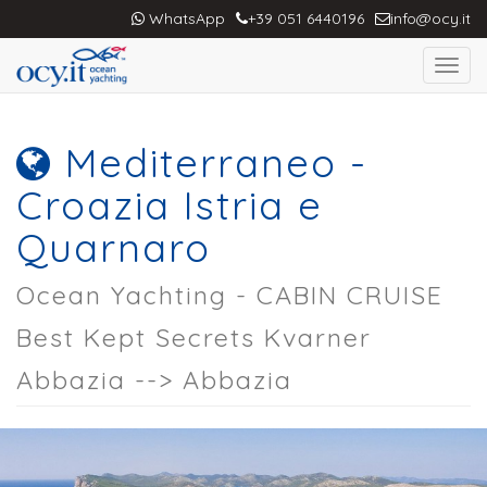
WhatsApp
+39 051 6440196
info@ocy.it
Toggl
navig
Mediterraneo -
Croazia Istria e
Quarnaro
Ocean Yachting - CABIN CRUISE
Best Kept Secrets Kvarner
Abbazia --> Abbazia