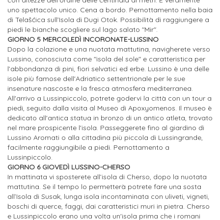
uno spettacolo unico. Cena a bordo. Pernottamento nella baia
di Telašćica sull’Isola di Dugi Otok. Possibilità di raggiungere a
piedi le bianche scogliere sul lago salato "Mir".
GIORNO 5 MERCOLEDÌ INCORONATE-LUSSINO
Dopo la colazione e una nuotata mattutina, navigherete verso
Lussino, conosciuta come "isola del sole" e caratteristica per
l’abbondanza di pini, fiori selvatici ed erbe. Lussino è una delle
isole più famose dell'Adriatico settentrionale per le sue
insenature nascoste e la fresca atmosfera mediterranea.
All'arrivo a Lussinpiccolo, potrete godervi la città con un tour a
piedi, seguito dalla visita al Museo di Apoxyomenos. Il museo è
dedicato all'antica statua in bronzo di un antico atleta, trovato
nel mare prospicente l'isola. Passeggerete fino al giardino di
Lussino Aromati o alla cittadina più piccola di Lussingrande,
facilmente raggiungibile a piedi. Pernottamento a
Lussinpiccolo.
GIORNO 6 GIOVEDÌ LUSSINO-CHERSO
In mattinata vi sposterete all’isola di Cherso, dopo la nuotata
mattutina. Se il tempo lo permetterà potrete fare una sosta
all’Isola di Susak, lunga isola incontaminata con uliveti, vigneti,
boschi di querce, faggi, dai caratteristici muri in pietra. Cherso
e Lussinpiccolo erano una volta un'isola prima che i romani