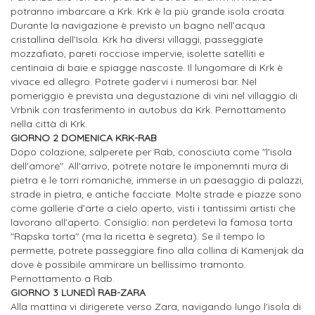
potranno imbarcare a Krk. Krk è la più grande isola croata.
Durante la navigazione è previsto un bagno nell’acqua
cristallina dell’Isola. Krk ha diversi villaggi, passeggiate
mozzafiato, pareti rocciose impervie, isolette satelliti e
centinaia di baie e spiagge nascoste. Il lungomare di Krk è
vivace ed allegro. Potrete godervi i numerosi bar. Nel
pomeriggio è prevista una degustazione di vini nel villaggio di
Vrbnik con trasferimento in autobus da Krk. Pernottamento
nella città di Krk.
GIORNO 2 DOMENICA KRK-RAB
Dopo colazione, salperete per Rab, conosciuta come "l'isola
dell'amore". All'arrivo, potrete notare le imponemnti mura di
pietra e le torri romaniche, immerse in un paesaggio di palazzi,
strade in pietra, e antiche facciate. Molte strade e piazze sono
come gallerie d’arte a cielo aperto, visti i tantissimi artisti che
lavorano all’aperto. Consiglio: non perdetevi la famosa torta
"Rapska torta" (ma la ricetta è segreta). Se il tempo lo
permette, potrete passeggiare fino alla collina di Kamenjak da
dove è possibile ammirare un bellissimo tramonto.
Pernottamento a Rab.
GIORNO 3 LUNEDÌ RAB-ZARA
Alla mattina vi dirigerete verso Zara, navigando lungo l'isola di