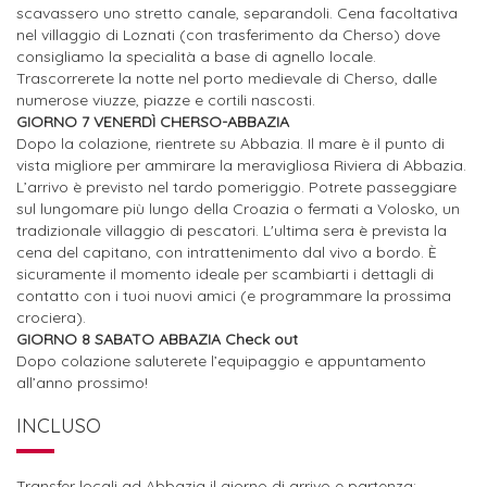
scavassero uno stretto canale, separandoli. Cena facoltativa
nel villaggio di Loznati (con trasferimento da Cherso) dove
consigliamo la specialità a base di agnello locale.
Trascorrerete la notte nel porto medievale di Cherso, dalle
numerose viuzze, piazze e cortili nascosti.
GIORNO 7 VENERDÌ CHERSO-ABBAZIA
Dopo la colazione, rientrete su Abbazia. Il mare è il punto di
vista migliore per ammirare la meravigliosa Riviera di Abbazia.
L’arrivo è previsto nel tardo pomeriggio. Potrete passeggiare
sul lungomare più lungo della Croazia o fermati a Volosko, un
tradizionale villaggio di pescatori. L'ultima sera è prevista la
cena del capitano, con intrattenimento dal vivo a bordo. È
sicuramente il momento ideale per scambiarti i dettagli di
contatto con i tuoi nuovi amici (e programmare la prossima
crociera).
GIORNO 8 SABATO ABBAZIA Check out
Dopo colazione saluterete l’equipaggio e appuntamento
all’anno prossimo!
INCLUSO
Transfer locali ad Abbazia il giorno di arrivo e partenza;