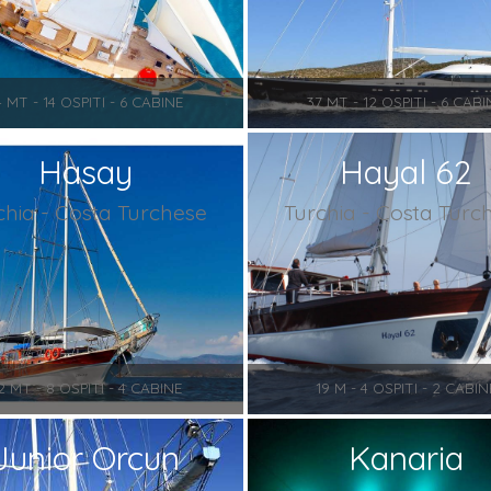
4 MT - 14 OSPITI - 6 CABINE
37 MT - 12 OSPITI - 6 CABI
Hasay
Hayal 62
chia - Costa Turchese
Turchia - Costa Turc
2 MT - 8 OSPITI - 4 CABINE
19 M - 4 OSPITI - 2 CABIN
Junior Orcun
Kanaria