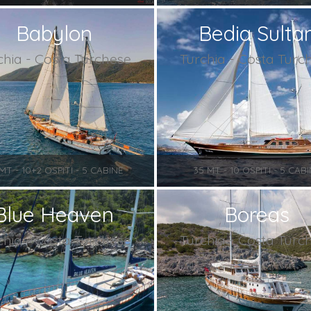
Babylon
Bedia Sulta
chia - Costa Turchese
Turchia - Costa Turc
MT - 10+2 OSPITI - 5 CABINE
35 MT - 10 OSPITI - 5 CAB
Blue Heaven
Boreas
chia - Costa Turchese
Turchia - Costa Turc