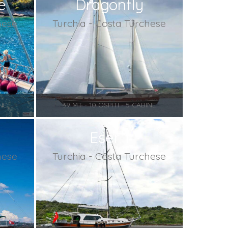
e
Dragonfly
hese
Turchia - Costa Turchese
INE
39 MT - 10 OSPITI - 5 CABINE
Eser 1
hese
Turchia - Costa Turchese