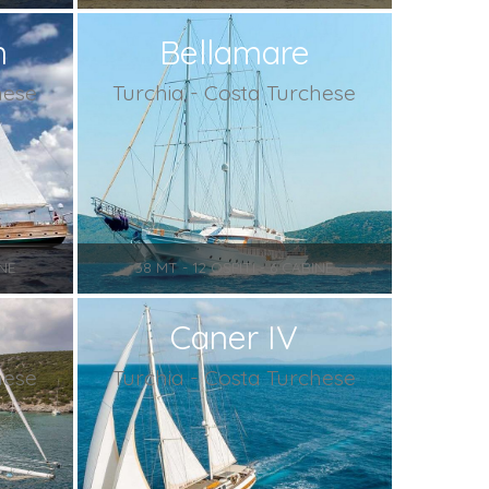
n
Bellamare
hese
Turchia - Costa Turchese
INE
38 MT - 12 OSPITI - 6 CABINE
Caner IV
hese
Turchia - Costa Turchese