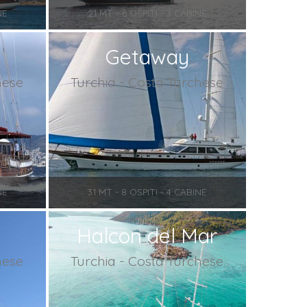
NE
21 MT - 6 OSPITI - 3 CABINE
Getaway
hese
Turchia - Costa Turchese
NE
31 MT - 8 OSPITI - 4 CABINE
Halcon del Mar
hese
Turchia - Costa Turchese