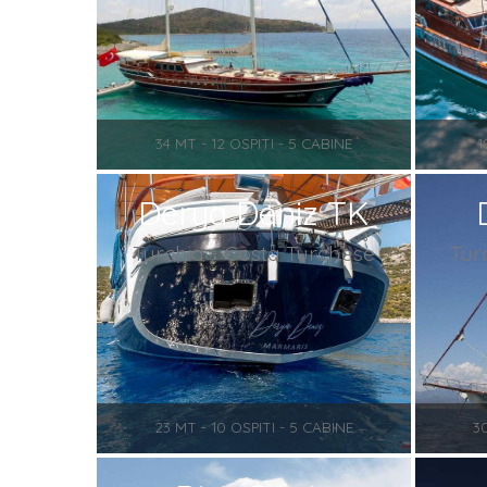
34 MT - 12 OSPITI - 5 CABINE
1
Derya Deniz TK
Turchia - Costa Turchese
Tur
23 MT - 10 OSPITI - 5 CABINE
30