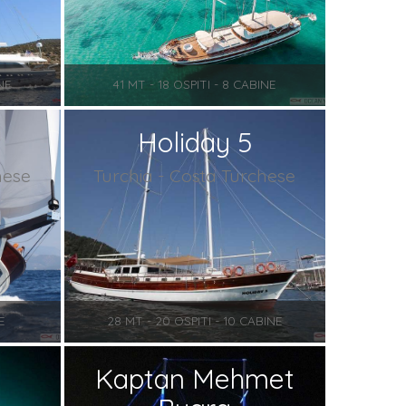
NE
41 MT - 18 OSPITI - 8 CABINE
Holiday 5
hese
Turchia - Costa Turchese
E
28 MT - 20 OSPITI - 10 CABINE
Kaptan Mehmet