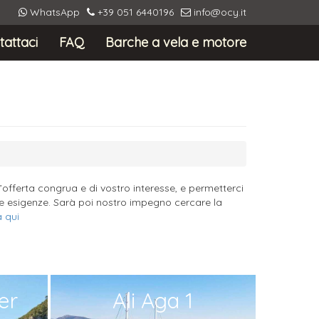
WhatsApp
+39 051 6440196
info@ocy.it
tattaci
FAQ
Barche a vela e motore
’offerta congrua e di vostro interesse, e permetterci
stre esigenze. Sarà poi nostro impegno cercare la
a qui
er
Ali Aga 1