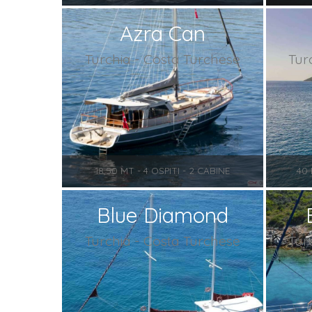
Azra Can
Turchia - Costa Turchese
Tur
18,50 MT - 4 OSPITI - 2 CABINE
40 
Blue Diamond
Turchia - Costa Turchese
Tur