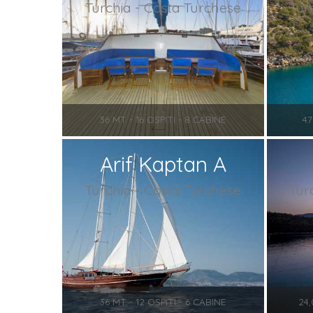
Turchia - Costa Turchese
Tur
36 MT - 16 OSPITI - 8 CABINE
47
Arif Kaptan A
Turchia - Costa Turchese
Tur
36 MT - 12 OSPITI - 6 CABINE
24,