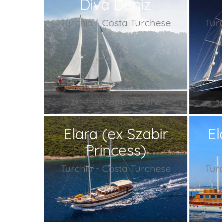
Diva Deniz
Turchia - Costa Turchese
Tur
29 MT - 12 OSPITI - 6 CABINE
3
Elara (ex Szabir
El
Princess)
Turchia - Costa Turchese
Tur