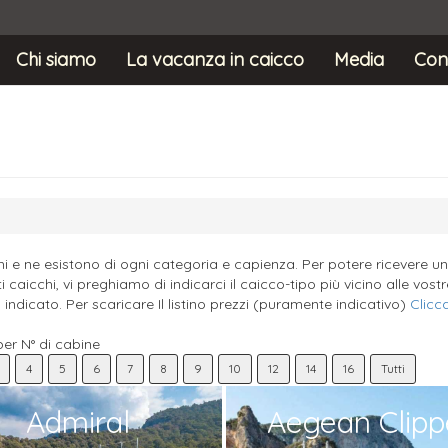
Chi siamo
La vacanza in caicco
Media
Con
chi e ne esistono di ogni categoria e capienza. Per potere ricevere un
i caicchi, vi preghiamo di indicarci il caicco-tipo più vicino alle vo
indicato. Per scaricare Il listino prezzi (puramente indicativo)
Clicc
 per N° di cabine
4
5
6
7
8
9
10
12
14
16
Tutti
Admiral
Aegean Clipp