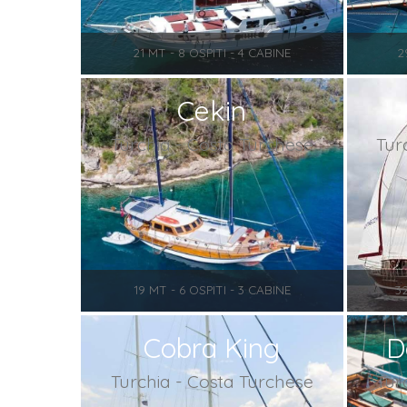
21 MT - 8 OSPITI - 4 CABINE
2
Cekin
Turchia - Costa Turchese
Tur
19 MT - 6 OSPITI - 3 CABINE
3
Cobra King
D
Turchia - Costa Turchese
Tur