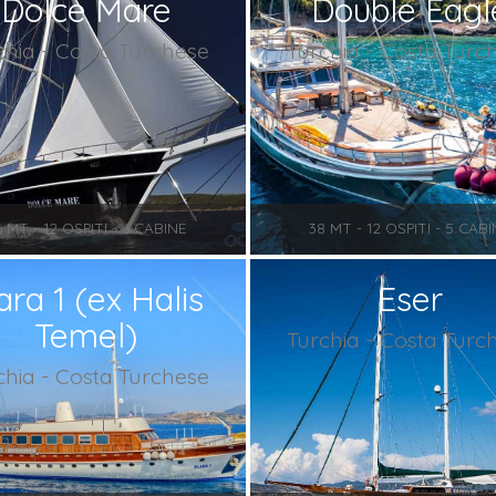
Dolce Mare
Double Eagl
chia - Costa Turchese
Turchia - Costa Turc
6 MT - 12 OSPITI - 6 CABINE
38 MT - 12 OSPITI - 5 CAB
ara 1 (ex Halis
Eser
Temel)
Turchia - Costa Turc
chia - Costa Turchese