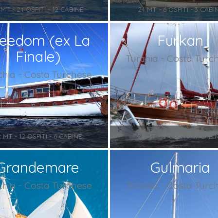
 MT - 24 OSPITI - 12 CABINE
24 MT - 6 OSPITI - 3 CABI
reedom (ex La
Furkan
Finale)
Turchia - Costa Turc
chia - Costa Turchese
2 MT - 12 OSPITI - 6 CABINE
24 MT - 9 OSPITI - 4 CABI
Grandemare
Gulmaria
chia - Costa Turchese
Turchia - Costa Turc