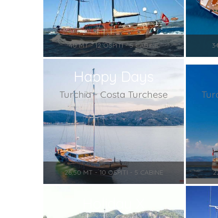
40 MT - 12 OSPITI - 5 CABINE
3
Happy Days
Turchia - Costa Turchese
Tur
26,50 MT - 10 OSPITI - 5 CABINE
2
Holiday X