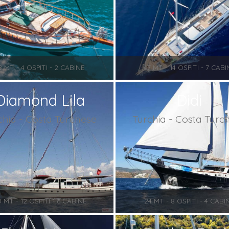
8 MT - 4 OSPITI - 2 CABINE
47 MT - 14 OSPITI - 7 CABI
Diamond Lila
Didi
chia - Costa Turchese
Turchia - Costa Turc
 MT - 12 OSPITI - 6 CABINE
24 MT - 8 OSPITI - 4 CABI