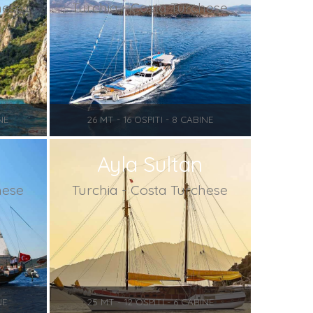
hese
Turchia - Costa Turchese
NE
26 MT - 16 OSPITI - 8 CABINE
Ayla Sultan
hese
Turchia - Costa Turchese
NE
25 MT - 12 OSPITI - 6 CABINE