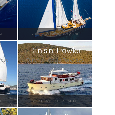
NE
28 MT - 10 OSPITI - 5 CABINE
Dilnisin Trawler
hese
Turchia - Costa Turchese
NE
24 MT - 6 OSPITI - 3 CABINE