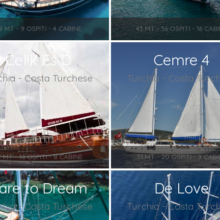
9 MT - 9 OSPITI - 4 CABINE
43 MT - 36 OSPITI - 16 CAB
Celik Es D
Cemre 4
chia - Costa Turchese
Turchia - Costa Turc
2 MT - 16 OSPITI - 8 CABINE
31 MT - 20 OSPITI - 9 CAB
are to Dream
De Love
chia - Costa Turchese
Turchia - Costa Turc