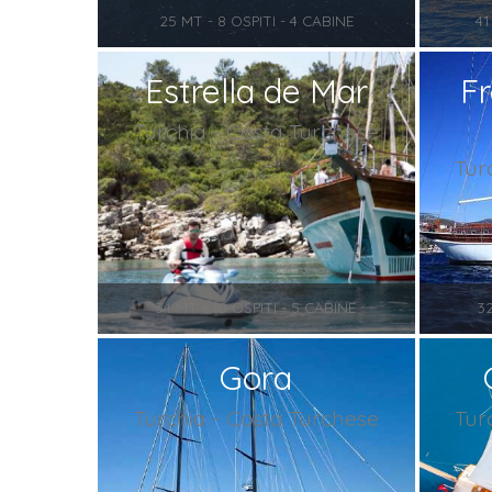
25 MT - 8 OSPITI - 4 CABINE
41
Estrella de Mar
F
Turchia - Costa Turchese
Tur
34 MT - 10 OSPITI - 5 CABINE
3
Gora
Turchia - Costa Turchese
Tur