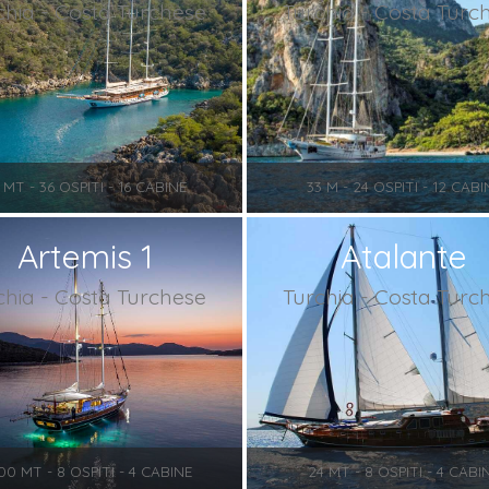
chia - Costa Turchese
Turchia - Costa Turc
 MT - 36 OSPITI - 16 CABINE
33 M - 24 OSPITI - 12 CABI
Artemis 1
Atalante
chia - Costa Turchese
Turchia - Costa Turc
00 MT - 8 OSPITI - 4 CABINE
24 MT - 8 OSPITI - 4 CABI