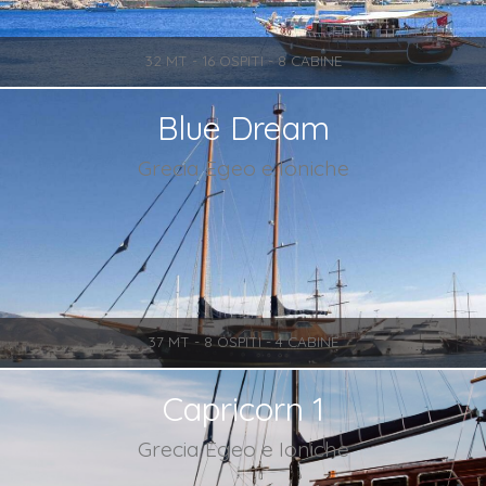
32 MT - 16 OSPITI - 8 CABINE
Blue Dream
Grecia Egeo e Ioniche
37 MT - 8 OSPITI - 4 CABINE
Capricorn 1
Grecia Egeo e Ioniche