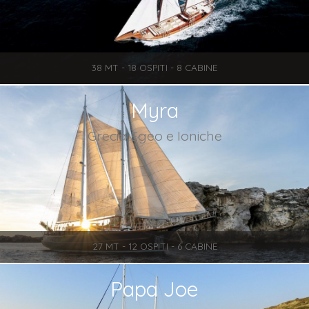
38 MT - 18 OSPITI - 8 CABINE
Myra
Grecia Egeo e Ioniche
27 MT - 12 OSPITI - 6 CABINE
Papa Joe