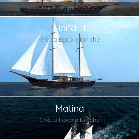
39 MT - 8 OSPITI - 4 CABINE
Liana H
Grecia Egeo e Ioniche
29,03 MT - 12 OSPITI - 5 CABINE
Matina
Grecia Egeo e Ioniche