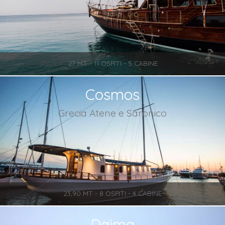
27 MT - 11 OSPITI - 5 CABINE
Cosmos
Grecia Atene e Saronico
23,90 MT - 8 OSPITI - 4 CABINE
Daima