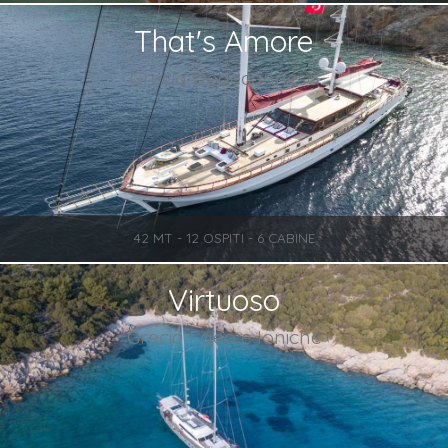
That's Amore
Grecia Dodecanneso
42 MT - 12 OSPITI - 6 CABINE
Virtuoso
Grecia Egeo e Ioniche