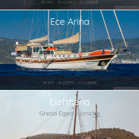
30 MT - 10 OSPITI - 5 CABINE
Ece Arina
Grecia Ionica
24 MT - 8 OSPITI - 4 CABINE
Eleftheria
Grecia Egeo e Ioniche