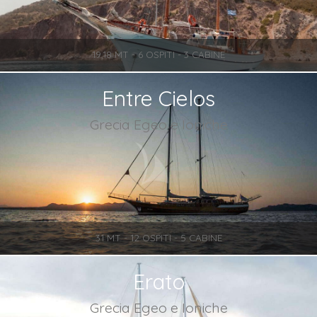
19,18 MT - 6 OSPITI - 3 CABINE
Entre Cielos
Grecia Egeo e Ioniche
31 MT - 12 OSPITI - 5 CABINE
Erato
Grecia Egeo e Ioniche