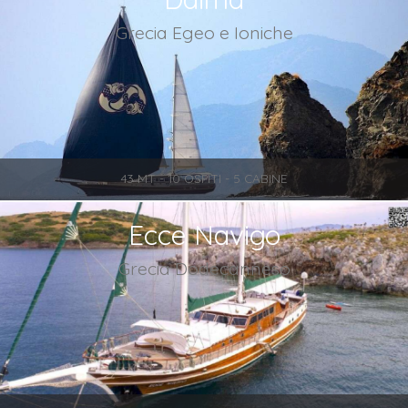
Grecia Egeo e Ioniche
43 MT - 10 OSPITI - 5 CABINE
Ecce Navigo
Grecia Dodecanneso