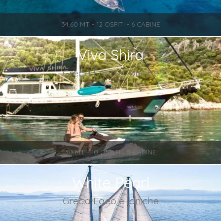
34,60 MT - 12 OSPITI - 6 CABINE
Viva Shira
Grecia Egeo e Ioniche
30 MT - 10 OSPITI - 5 CABINE
White Pearl
Grecia Egeo e Ioniche