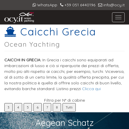
WhatsApp
+39 051 6440196
info@ocy.it
Toggl
navig
Caicchi Grecia
Ocean Yachting
CAICCHI IN GRECIA:
In Grecia i caicchi sono equiparati ad
imbarcazioni di lusso e ciò si riperquote dei prezzi di offerta,
molto più alti rispetto ai caicchi, per esempio, turchi. Viceversa,
al di sotto di un certo limite, la qualità offerta precipita, per cui
la nostra politica è quella di offrire solo caicchi di buon livello,
evitando barche standard. Listino prezzi
Clicca qui
Filtra per N° di cabine
3
4
5
6
7
8
Tutti
Aegean Schatz