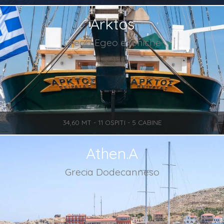
Arktos
Grecia Egeo e Ioniche
34,60 MT - 11 OSPITI - 5 CABINE
Athen.A
Grecia Dodecanneso