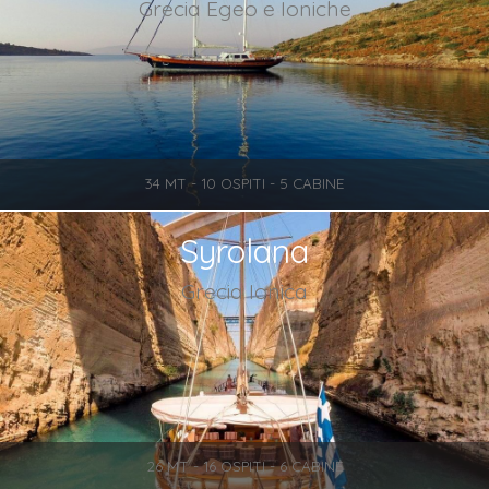
Grecia Egeo e Ioniche
34 MT - 10 OSPITI - 5 CABINE
Syrolana
Grecia Ionica
26 MT - 16 OSPITI - 6 CABINE